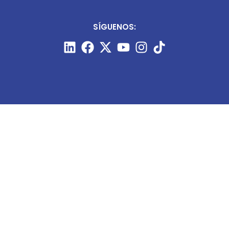
SÍGUENOS:
CONTÁCTANOS:
+51 987 910 205
prensa@minart.pe
ventas@minart.pe