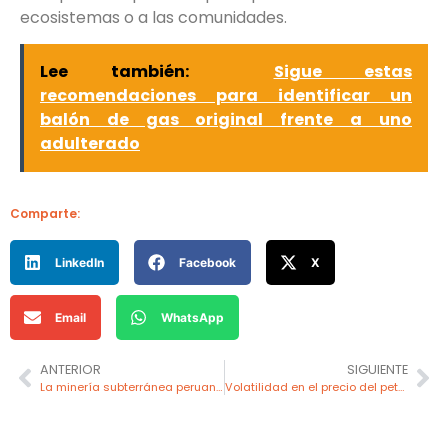
ecosistemas o a las comunidades.
Lee también:
Sigue estas
recomendaciones para identificar un
balón de gas original frente a uno
adulterado
Comparte:
LinkedIn
Facebook
X
Email
WhatsApp
ANTERIOR
SIGUIENTE
La minería subterránea peruana entra en la era autónoma: Morococha opera su primer LHD automatizado
Volatilidad en el precio del petróleo tras crisis en Venezuela puede afectar mercados como el peruano