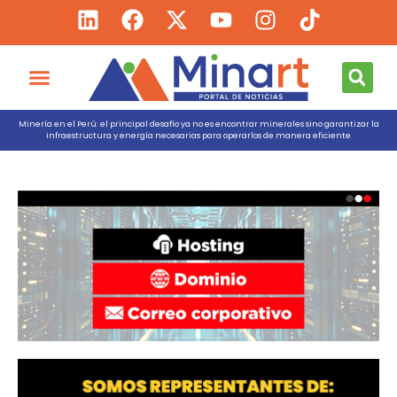
Minería en el Perú: el principal desafío ya no es encontrar minerales sino garantizar la
infraestructura y energía necesarias para operarlos de manera eficiente