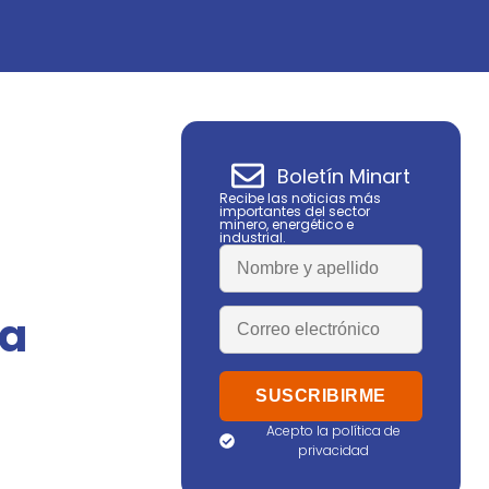
Boletín Minart
Recibe las noticias más
importantes del sector
minero, energético e
industrial.
ra
Acepto la política de
privacidad