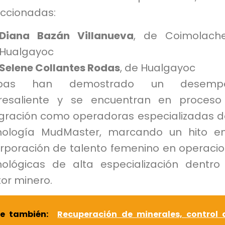
eccionadas:
Diana Bazán Villanueva
, de Coimolach
Hualgayoc
Selene Collantes Rodas
, de Hualgayoc
bas han demostrado un desemp
resaliente y se encuentran en proceso
egración como operadoras especializadas d
nología MudMaster, marcando un hito e
orporación de talento femenino en operaci
nológicas de alta especialización dentro
or minero.
ee también:
Recuperación de minerales, control 