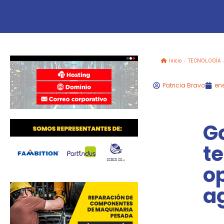
Inicio
/
TECNOLOGÍA
Patricia Bravo
ene
Go
t
op
a