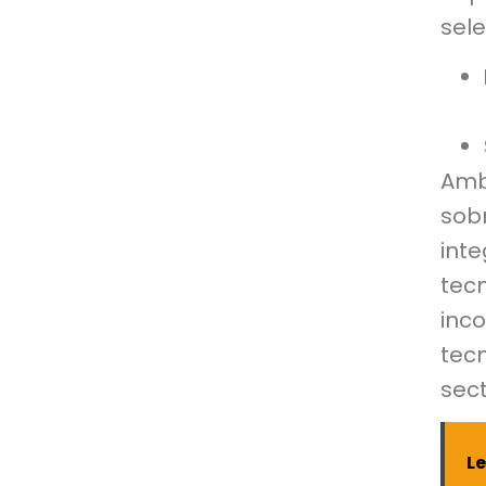
sel
Am
sob
int
tec
inc
tec
sect
L