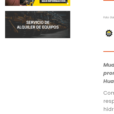
Foto: Gol
Mud
pro
Hua
Com
res
hídr