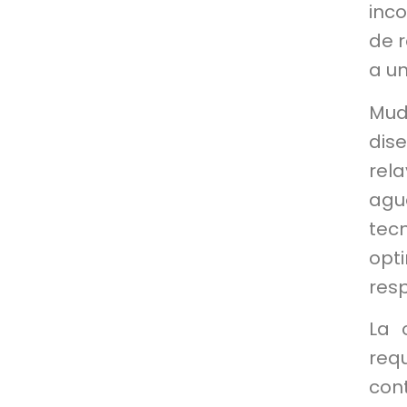
inc
de r
a un
Mud
dis
rela
agu
tec
opt
res
La 
req
con