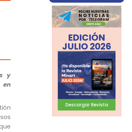
EDICIÓN
JULIO 2026
s y
 en
Descargar Revista
ión
rsos
 que