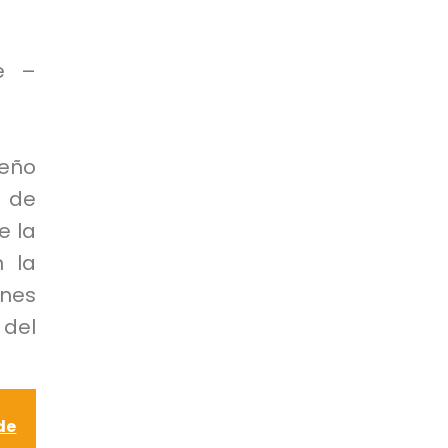
e –
eño
 de
e la
n la
ones
 del
de