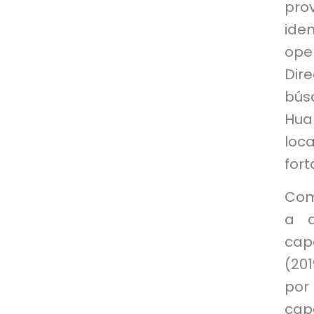
prov
ide
ope
Dir
bús
Hua
loc
fort
Com
a d
cap
(20
por
capa