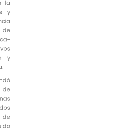
r la
es y
ncia
 de
ca-
ivos
o y
a.
endó
 de
inas
ados
 de
sido