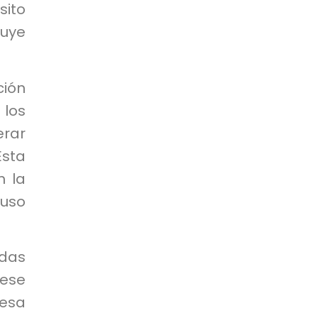
sito
buye
ción
los
erar
Esta
n la
 uso
adas
 ese
esa