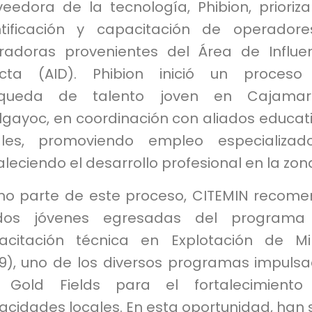
eedora de la tecnología, Phibion, prioriza
ntificación y capacitación de operador
radoras provenientes del Área de Influe
ecta (AID). Phibion inició un proceso
queda de talento joven en Cajamar
lgayoc, en coordinación con aliados educat
ales, promoviendo empleo especializad
aleciendo el desarrollo profesional en la zon
o parte de este proceso, CITEMIN recom
os jóvenes egresadas del programa
acitación técnica en Explotación de M
19), uno de los diversos programas impuls
 Gold Fields para el fortalecimiento
cidades locales. En esta oportunidad, han 