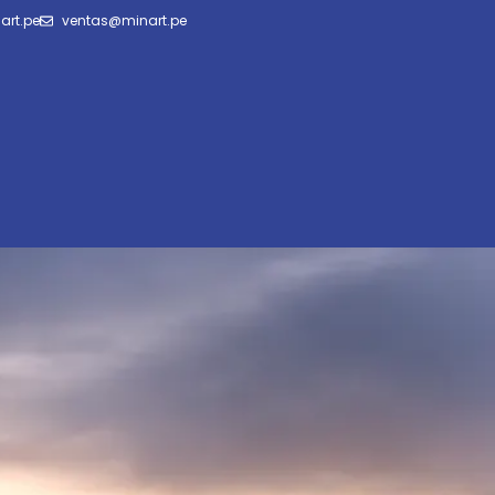
art.pe
ventas@minart.pe