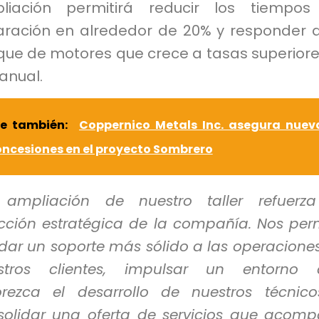
liación permitirá reducir los tiempos
aración en alrededor de 20% y responder 
que de motores que crece a tasas superiore
anual.
ee también:
Coppernico Metals Inc. asegura nuev
ncesiones en el proyecto Sombrero
 ampliación de nuestro taller refuerz
ección estratégica de la compañía. Nos per
dar un soporte más sólido a las operacione
stros clientes, impulsar un entorno 
orezca el desarrollo de nuestros técnic
solidar una oferta de servicios que acom