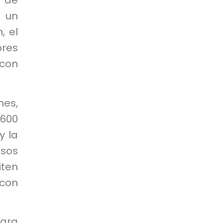
 de
 un
, el
ores
 con
nes,
,600
y la
esos
iten
con
ara