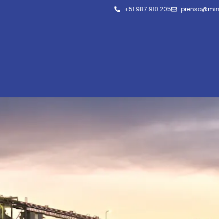
+51 987 910 205
prensa@min