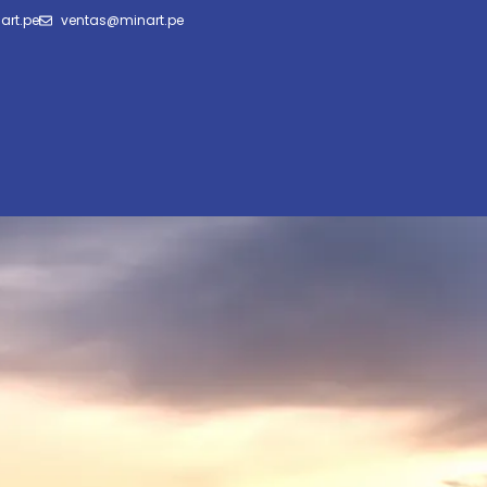
art.pe
ventas@minart.pe