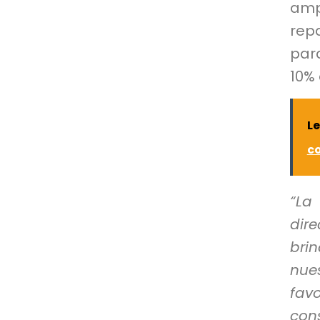
amp
rep
par
10% 
L
co
“La
dir
brin
nue
fav
con