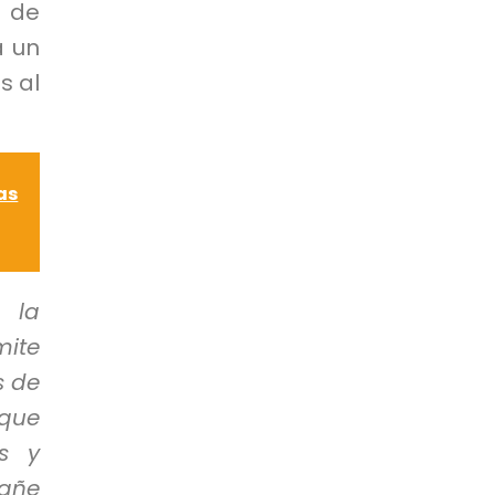
 de
a un
s al
as
a la
mite
s de
que
os y
pañe