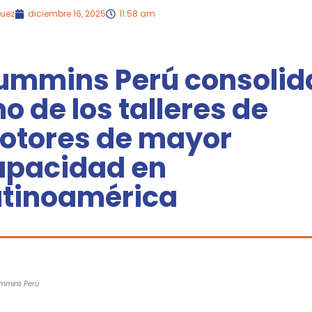
guez
diciembre 16, 2025
11:58 am
ummins Perú consolid
o de los talleres de
otores de mayor
apacidad en
atinoamérica
ummins Perú