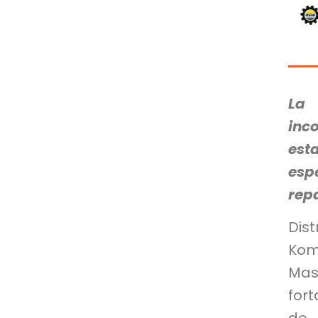
La 
inc
es
esp
rep
Dis
Koma
Mast
for