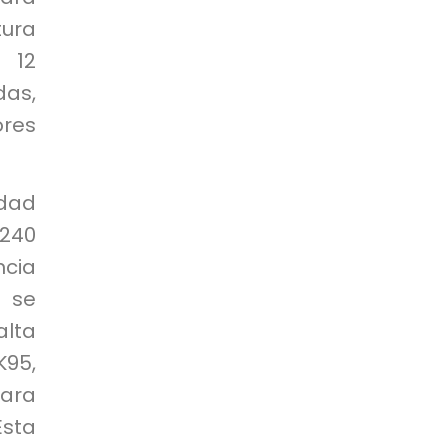
ura
 12
as,
ores
idad
240
ncia
s se
lta
K95,
ara
sta