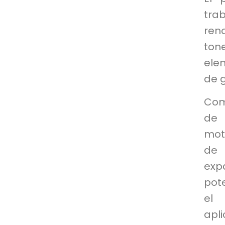
tra
ren
ton
elem
de 
Com
de 
mot
de 
exp
pot
el
apl