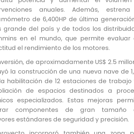
alta potencia y aumentar el volumen
ervenciones anuales. Además, estrena
amómetro de 6,400HP de última generación
 grande del país y de todos los distribuid
mins en el mundo, que permite evaluar
titud el rendimiento de los motores.
nversión, de aproximadamente US$ 2.5 millo
uyó la construcción de una nueva nave de 1
la habilitación de 12 estaciones de trabajo 
liación de espacios destinados a proc
nicos especializados. Estas mejoras perm
erar componentes de gran tamaño 
ores estándares de seguridad y precisión.
proyecto incorporó también una zona p