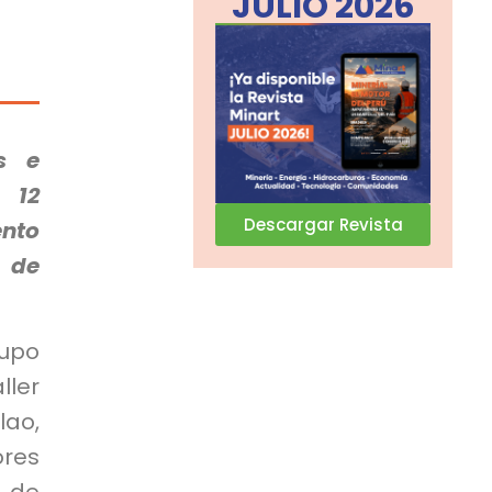
JULIO 2026
s e
 12
Descargar Revista
nto
 de
rupo
ller
lao,
ores