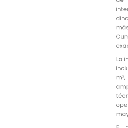
de 
int
din
más
Cum
exac
La i
incl
m², 
amp
téc
op
may
El 