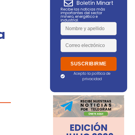
Boletín Minart
Recibe las noticias más
importantes del sector
minero, energético e
industrial.
a
Acepto la política de
privacidad
EDICIÓN