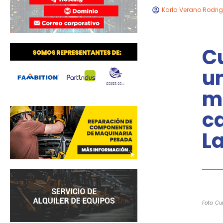
Karla Verano Rodri
C
un
m
c
L
Foto: C