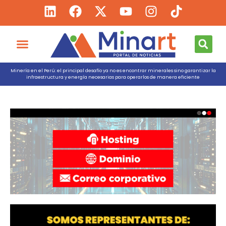
Minería en el Perú: el principal desafío ya no es encontrar minerales sino garantizar la
infraestructura y energía necesarias para operarlos de manera eficiente