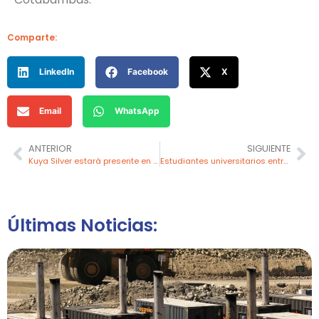
Comparte:
LinkedIn
Facebook
X
Email
WhatsApp
ANTERIOR
SIGUIENTE
Kuya Silver estará presente en la conferencia NobleCon21 en Florida
Estudiantes universitarios entran en la fase final del programa “Semillas para el Futuro 2025”
Últimas Noticias: