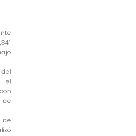
ante
,841
bajo
 del
n el
con
n de
a de
lizó