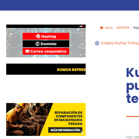
Inicio
/
MINERÍA
/
Kuya
Valeria Nuñez Tinta
Ku
pu
te
Foto: Dif