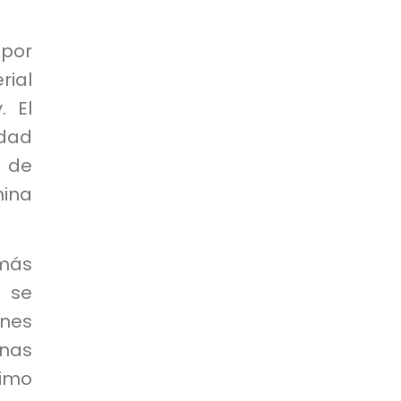
 por
ial
. El
idad
d de
mina
 más
 se
ones
inas
ximo