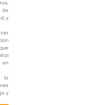
ras,
o de
d, y
rcer
ción
 que
ital
 en
 la
ares
gs y