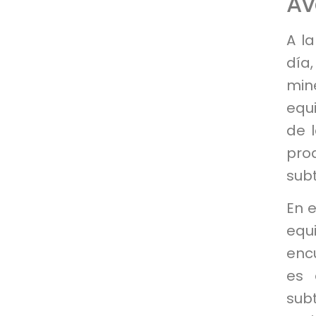
Av
A l
día
min
equ
de l
pro
sub
En e
equ
encu
es 
sub