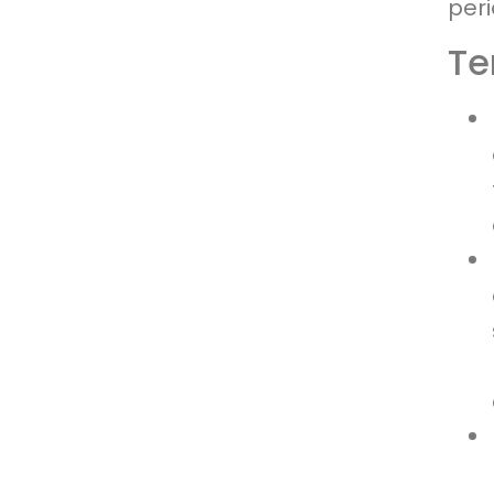
peri
Te