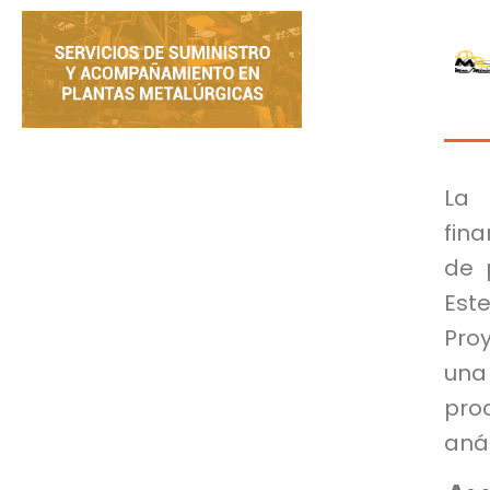
La 
fin
de 
Est
Proy
una
pro
anál