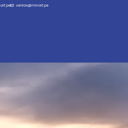
art.pe
ventas@minart.pe