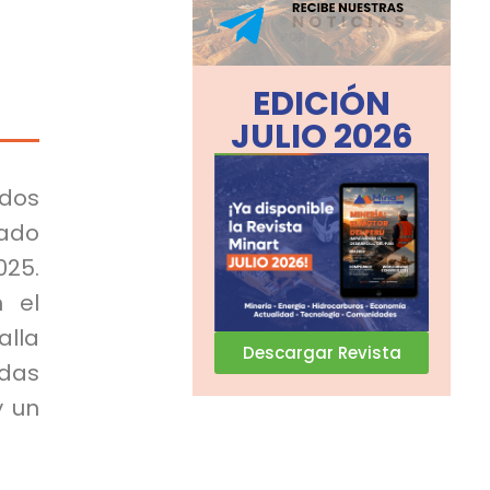
EDICIÓN
JULIO 2026
dos
cado
025.
n el
alla
Descargar Revista
das
y un