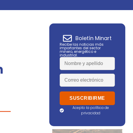
Boletín Minart
Recibe las noticias más
importantes del sector
minero, energético e
industrial.
n
5
Acepto la política de
privacidad