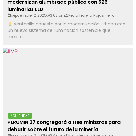
modernizan alumbrado público con 526
luminarias LED
septiembre 12, 2025
3:03 pm
Keyla Fiorella Rojas Fierro
Ventanilla apuesta por la modernización urbana con
un nuevo sistema de iluminación sostenible que
mejora...
ACTUALIDAD
PERUMIN 37 congregará a tres ministros para
debatir sobre el futuro de la minería
septiembre 12, 2025
2:43 pm
Keyla Fiorella Rojas Fierro