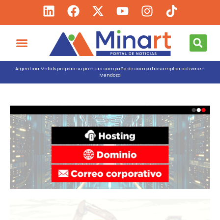
Argentina Metals prepara su primera campaña de campo tras ampliar activos en
Mendoza