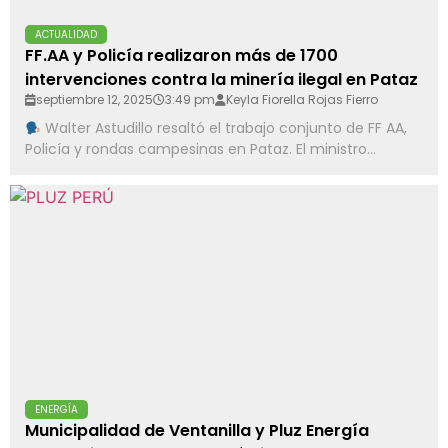
ACTUALIDAD
FF.AA y Policía realizaron más de 1700
intervenciones contra la minería ilegal en Pataz
septiembre 12, 2025
3:49 pm
Keyla Fiorella Rojas Fierro
Walter Astudillo resaltó el trabajo conjunto de FF AA,
Policía y rondas campesinas en Pataz. El ministro...
ENERGÍA
Municipalidad de Ventanilla y Pluz Energía