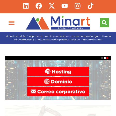
Minería en el Perú: el principal desafío ya no es encontrar minerales sino garantizar la
infraestructura y energía necesarias para operarlos de manera eficiente