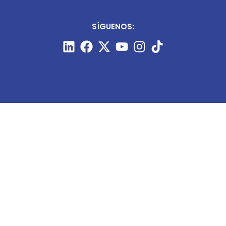
SÍGUENOS:
CONTÁCTANOS:
+51 987 910 205
prensa@minart.pe
ventas@minart.pe