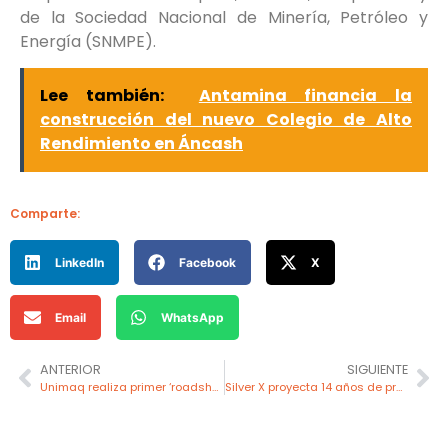
de la Sociedad Nacional de Minería, Petróleo y
Energía (SNMPE).
Lee también:
Antamina financia la
construcción del nuevo Colegio de Alto
Rendimiento en Áncash
Comparte:
LinkedIn
Facebook
X
Email
WhatsApp
ANTERIOR
SIGUIENTE
Unimaq realiza primer ‘roadshow’ de maquinaria del país con la nueva generación de minicargadores Cat
Silver X proyecta 14 años de producción de plata en Huancavelica con su proyecto Nueva Recuperada