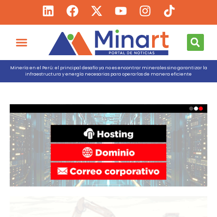
Minería en el Perú: el principal desafío ya no es encontrar minerales sino garantizar la
infraestructura y energía necesarias para operarlos de manera eficiente