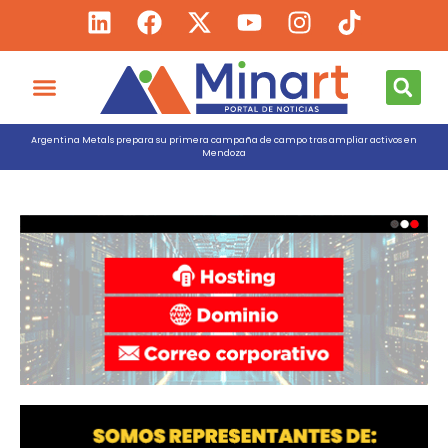
Argentina Metals prepara su primera campaña de campo tras ampliar activos en
Mendoza