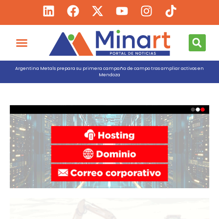
Argentina Metals prepara su primera campaña de campo tras ampliar activos en
Mendoza