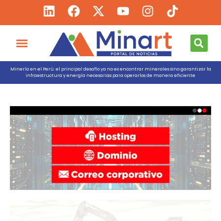
Minería en el Perú: el principal desafío ya no es encontrar minerales sino garantizar la
infraestructura y energía necesarias para operarlos de manera eficiente