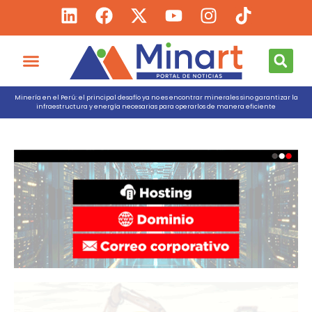
Minería en el Perú: el principal desafío ya no es encontrar minerales sino garantizar la
infraestructura y energía necesarias para operarlos de manera eficiente