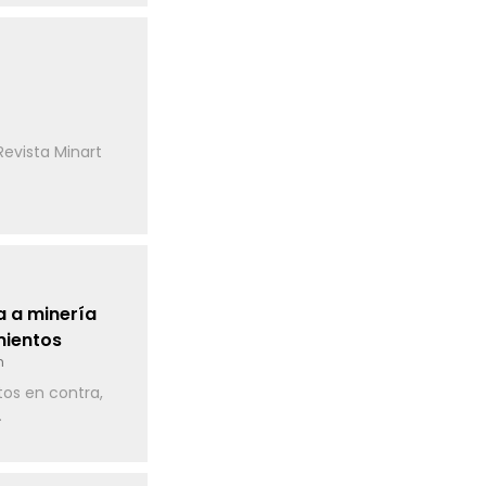
evista Minart
 a minería
mientos
n
os en contra,
.