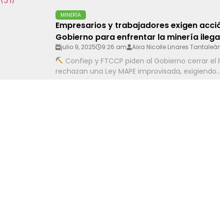
MINERÍA
Empresarios y trabajadores exigen acció
Gobierno para enfrentar la minería ilega
julio 9, 2025
9:26 am
Aixa Nicolle Linares Tantaleá
Confiep y FTCCP piden al Gobierno cerrar el 
rechazan una Ley MAPE improvisada, exigiendo..
ENERGÍA
EXPO ENERGÍA PERÚ 2025: Especialistas a
desafíos regulatorios de la Ley N° 3224
generadores, distribuidoras y consumid
julio 9, 2025
9:26 am
Aixa Nicolle Linares Tantaleá
Expertos advierten que la Ley N° 32249 podría
eléctricas y generar inseguridad jurídica...