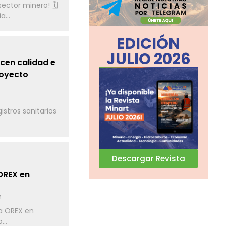
sector minero! 🗓
...
EDICIÓN
JULIO 2026
ecen calidad e
royecto
n
istros sanitarios
Descargar Revista
OREX en
n
a OREX en
..