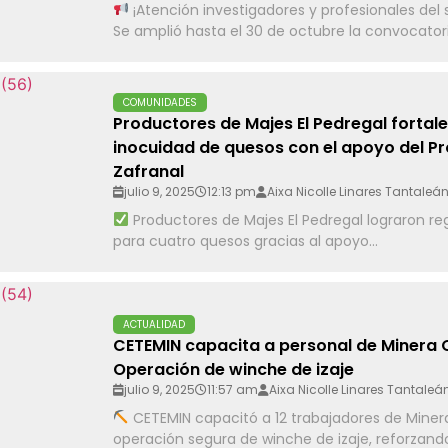
¡Atención investigadores y profesionales del 
Se amplió hasta el 30 de octubre la convocatoria
COMUNIDADES
Productores de Majes El Pedregal fortal
inocuidad de quesos con el apoyo del P
Zafranal
julio 9, 2025
12:13 pm
Aixa Nicolle Linares Tantaleá
Productores de Majes El Pedregal lograron reg
para cuatro quesos gracias al apoyo...
ACTUALIDAD
CETEMIN capacita a personal de Minera 
Operación de winche de izaje
julio 9, 2025
11:57 am
Aixa Nicolle Linares Tantaleá
CETEMIN capacitó a 12 trabajadores de Miner
operación segura de winche de izaje, reforzando.