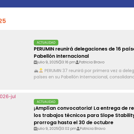
025
ACTUALIDAD
PERUMIN reunirá delegaciones de 16 paíse
Pabellón Internacional
julio 9, 2025
3:16 pm
Patricia Bravo
🏔
PERUMIN 37 reunirá por primera vez a dele
países en su Pabellón Internacional, consolidand
ACTUALIDAD
¡Amplían convocatoria! La entrega de 
los trabajos técnicos para Slope Stabilit
prorroga hasta el 30 de octubre
julio 9, 2025
3:02 pm
Patricia Bravo