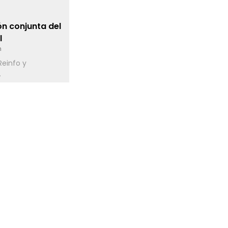
n conjunta del
l
n
Reinfo y
.
dvierten
9 para
ores
n
 elevar tarifas