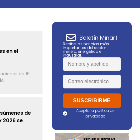
Boletín Minart
Recibe las noticias más
importantes del sector
s en el
minero, energético e
industrial.
gaciones de 16
o...
Acepto la política de
resúmenes de
privacidad
y 2026 se