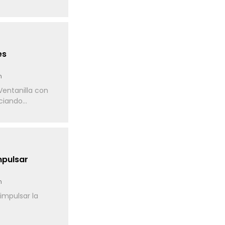
es
n
entanilla con
iando...
mpulsar
n
impulsar la