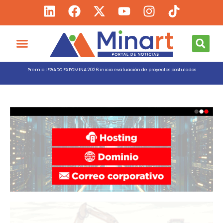
Premio LEGADO EXPOMINA 2026 inicia evaluación de proyectos postulados