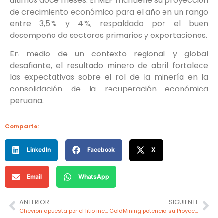
últimos doce meses. El MEF mantiene su proyección
de crecimiento económico para el año en un rango
entre 3,5 % y 4 %, respaldado por el buen
desempeño de sectores primarios y exportaciones.
En medio de un contexto regional y global
desafiante, el resultado minero de abril fortalece
las expectativas sobre el rol de la minería en la
consolidación de la recuperación económica
peruana.
Comparte:
LinkedIn
Facebook
X
Email
WhatsApp
ANTERIOR
SIGUIENTE
Chevron apuesta por el litio incursiona en el negocio de minerales críticos
GoldMining potencia su Proyecto Crucero en Puno con hallazgo estratégico de antimonio junto al oro