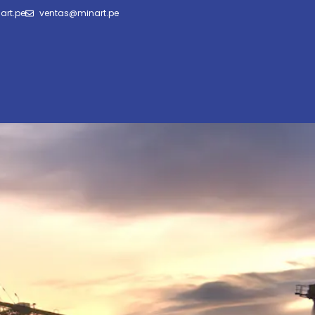
art.pe
ventas@minart.pe