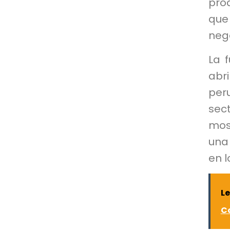
pro
que
neg
La 
abr
per
sec
most
una
en 
L
Co