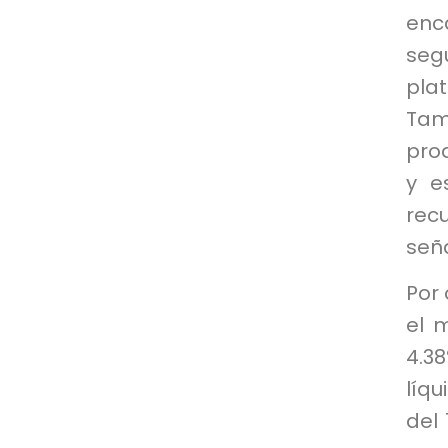
enc
seg
pla
Tam
prod
y e
rec
seña
Por 
el 
4.3
líq
del 