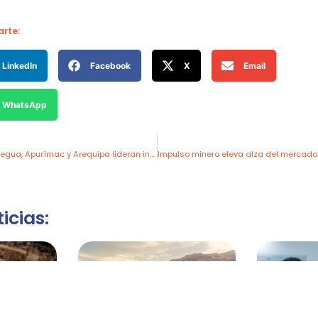
rte:
LinkedIn
Facebook
X
Email
WhatsApp
MINPRO 2025: Moquegua, Apurímac y Arequipa lideran inversiones mineras por US$ 420 millones
icias: