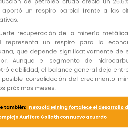
ducción de petróleo crudo creció un 26.5%
 aportó un respiro parcial frente a las ci
ativas.
fuerte recuperación de la minería metálic
il representa un respiro para la econ
uana, que depende significativamente de 
tor. Aunque el segmento de hidrocarbu
ró debilidad, el balance general deja entr
 posible consolidación del crecimiento mi
los próximos meses.
ee también:
NexGold Mining fortalece el desarrollo d
mplejo Aurífero Goliath con nuevo acuerdo