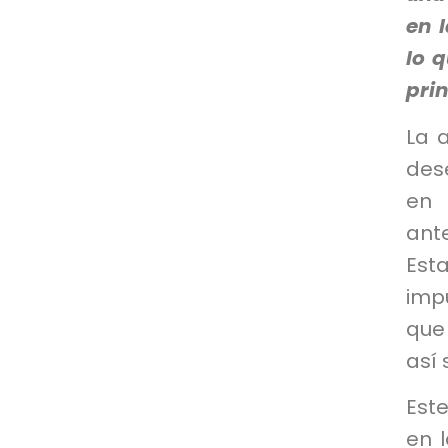
en 
lo 
prin
La 
des
en 
ante
Est
imp
que
así 
Est
en l