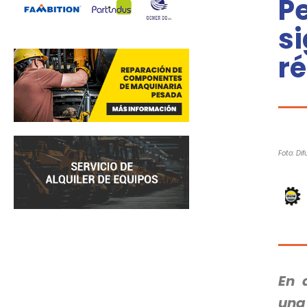
Pe
si
r
Foto: Dif
En 
una