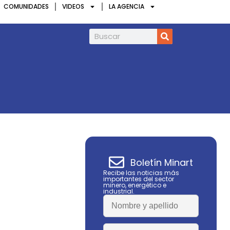
COMUNIDADES
VIDEOS
LA AGENCIA
Infield Minerals amplía en 85% la superfi
Boletín Minart
Recibe las noticias más
importantes del sector
minero, energético e
industrial.