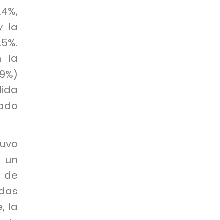
4%,
y la
.5%.
n la
.9%)
lida
ado
tuvo
ó un
s de
ídas
, la