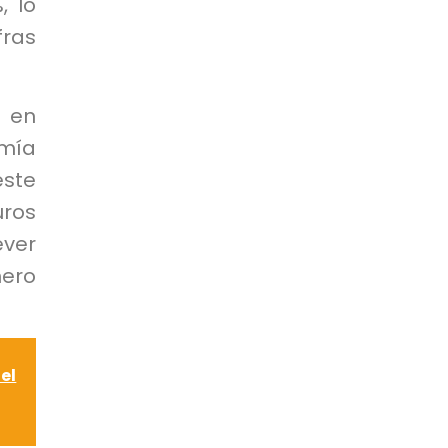
, lo
fras
a en
omía
este
ros
ever
nero
el