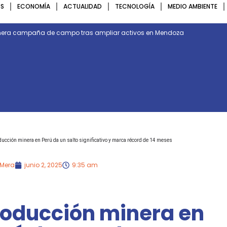
S
ECONOMÍA
ACTUALIDAD
TECNOLOGÍA
MEDIO AMBIENTE
rimera campaña de campo tras ampliar activos en Mendoza
ducción minera en Perú da un salto significativo y marca récord de 14 meses
 Mera
junio 2, 2025
9:35 am
roducción minera en