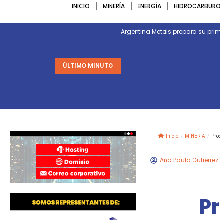
INICIO
MINERÍA
ENERGÍA
HIDROCARBURO
Argentina Metals prepara su p
ÚLTIMO MINUTO
Inicio
/
MINERÍA
/
Pro
Ana Paula Gutierrez
P