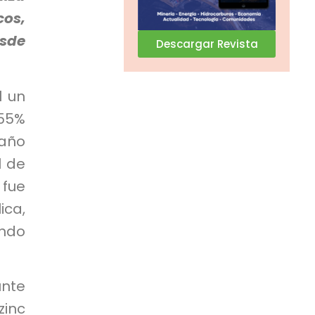
cos,
esde
Descargar Revista
l un
.55%
año
l de
 fue
ica,
ando
unte
zinc