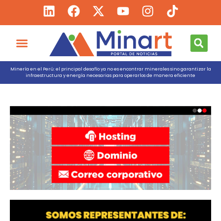
Minería en el Perú: el principal desafío ya no es encontrar minerales sino garantizar la
infraestructura y energía necesarias para operarlos de manera eficiente