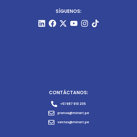
SÍGUENOS:
CONTÁCTANOS:
+51 987 910 205
prensa@minart.pe
ventas@minart.pe