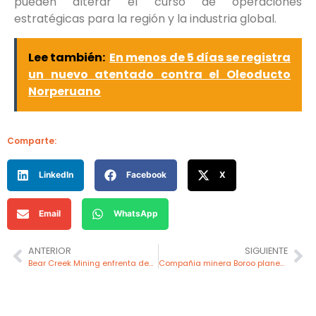
pueden alterar el curso de operaciones
estratégicas para la región y la industria global.
Lee también:
En menos de 5 días se registra
un nuevo atentado contra el Oleoducto
Norperuano
Comparte:
LinkedIn
Facebook
X
Email
WhatsApp
ANTERIOR
SIGUIENTE
Bear Creek Mining enfrenta desafíos financieros y pospone avances en proyecto Corani
Compañia minera Boroo planea modernizar Lagunas Norte con inversión millonaria