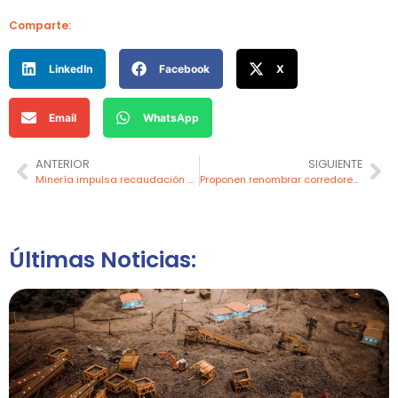
Comparte:
LinkedIn
Facebook
X
Email
WhatsApp
ANTERIOR
SIGUIENTE
Minería impulsa recaudación en Perú, pero costos y minería ilegal frenan su potencial
Proponen renombrar corredores mineros para impulsar el desarrollo regional sostenible
Últimas Noticias: