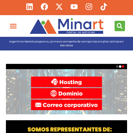
Argentina Metals prepara su primera campaña de campo tras ampliar activos en
Mendoza