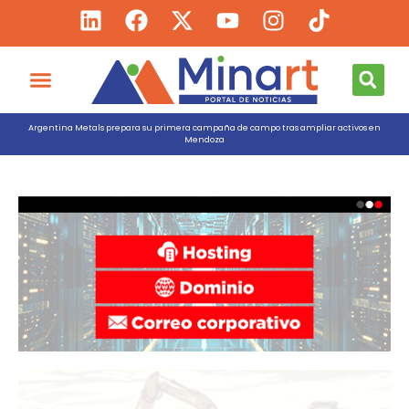
Argentina Metals prepara su primera campaña de campo tras ampliar activos en
Mendoza