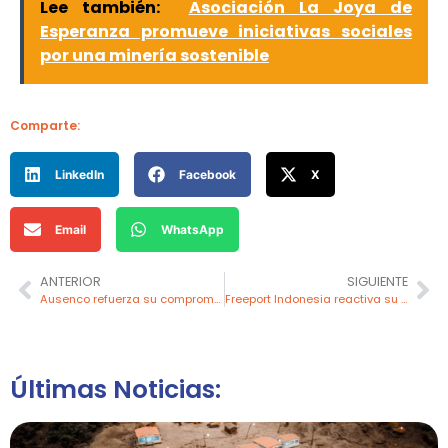
Lee también:
Asociación La Joya de
Esperanza promueve iniciativas sociales
por una minería sostenible
Comparte:
LinkedIn
Facebook
X
Email
WhatsApp
ANTERIOR
SIGUIENTE
Ausenco refuerza su compromiso con el liderazgo femenino en carreras STEM
Freeport Indonesia reactiva su fundición Manyar antes de lo previsto tras incendio
Últimas Noticias: