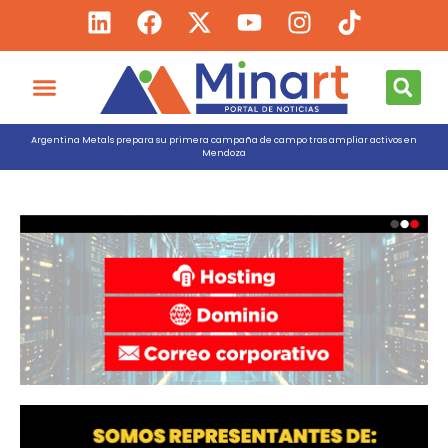
Argentina Metals prepara su primera campaña de campo tras ampliar activos en
Mendoza