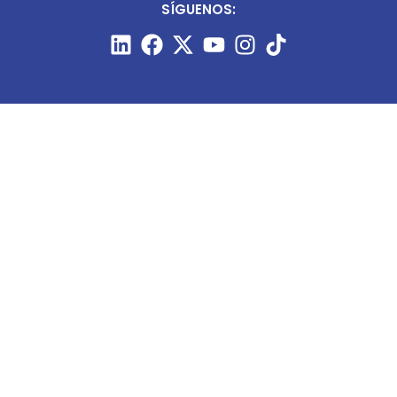
SÍGUENOS:
CONTÁCTANOS:
+51 987 910 205
prensa@minart.pe
ventas@minart.pe