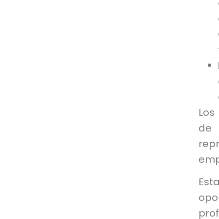
Los
de 
rep
emp
Est
opo
pro