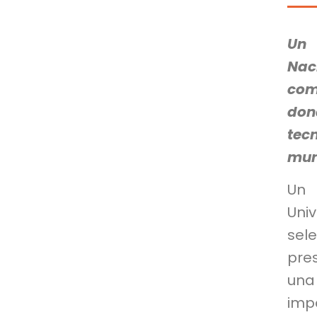
Un 
Nac
com
don
tec
mun
Un 
Uni
sel
pre
una
impo