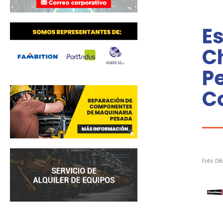
Es
Ch
Pe
C
Foto: Dif