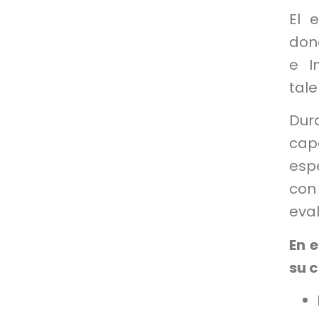
El 
don
e I
tale
Dur
ca
esp
con
eval
En 
su 