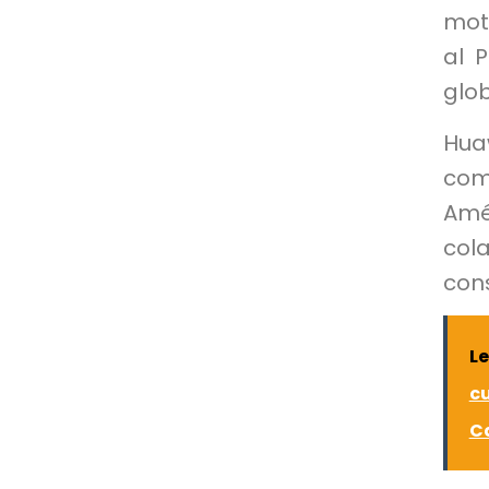
moti
al 
glob
Hua
comp
Amé
cola
cons
Le
c
C