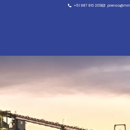
+51 987 910 205
prensa@min