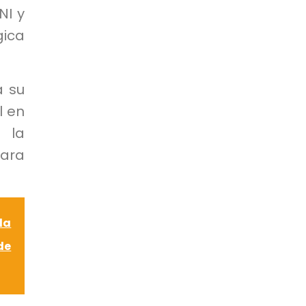
NI y
gica
a su
l en
 la
para
la
de