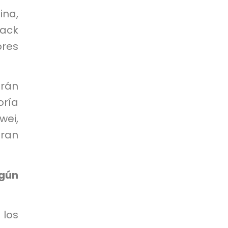
ina,
rack
ores
irán
ría
wei,
ran
egún
los