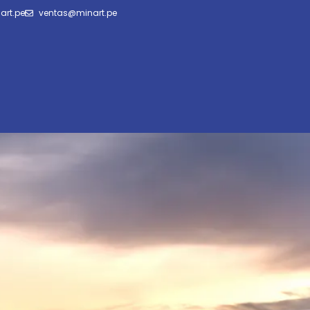
art.pe
ventas@minart.pe