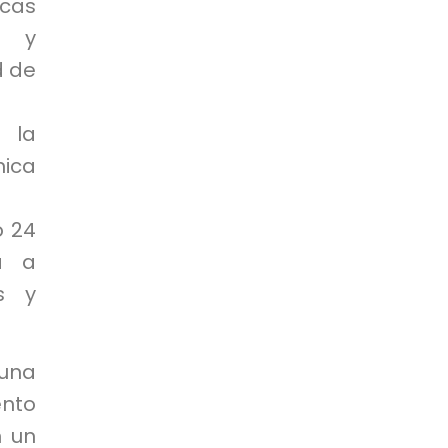
icas
n y
d de
 la
nica
o 24
á a
os y
una
ento
n un