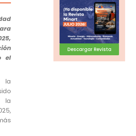
dad
para
25,
ión
Descargar Revista
o el
 la
sido
 la
025,
más