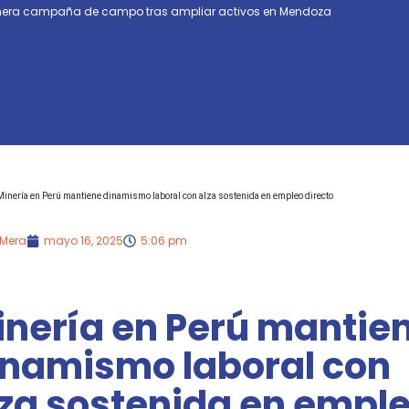
rimera campaña de campo tras ampliar activos en Mendoza
Minería en Perú mantiene dinamismo laboral con alza sostenida en empleo directo
 Mera
mayo 16, 2025
5:06 pm
inería en Perú mantie
inamismo laboral con
lza sostenida en empl