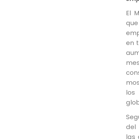
El 
que
emp
en t
aum
mes
con
mos
los
glob
Segú
del
las