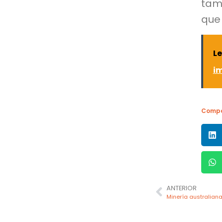
tamb
que 
L
im
Compa
ANTERIOR