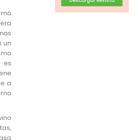
Descargar Revista
ormó
nera
onas
a un
ismo
 es
iene
se a
orno
vino
tas,
masa