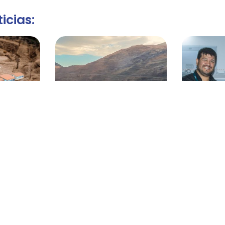
icias:
prepara su
Infield Minerals amplía en
HOSCH en
de campo
85% la superficie de su
T&
ivos en
proyecto de oro Kings
Canyon en Utah