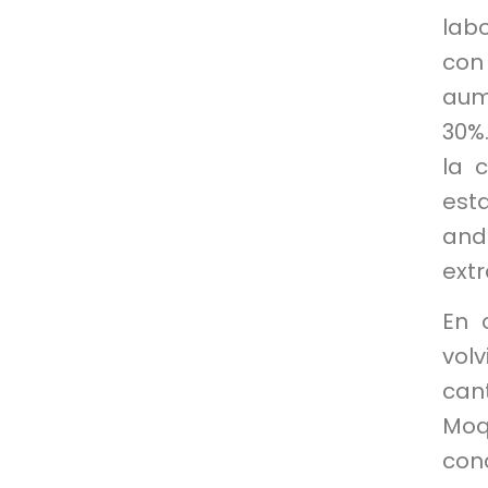
lab
con
aum
30%
la 
est
and
extr
En 
vol
can
Moq
con