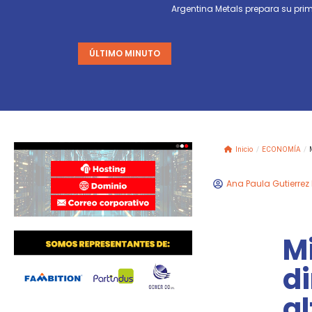
Argentina Metals prepara su p
ÚLTIMO MINUTO
Inicio
/
ECONOMÍA
/
Ana Paula Gutierrez
M
d
a