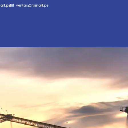
art.pe
ventas@minart.pe