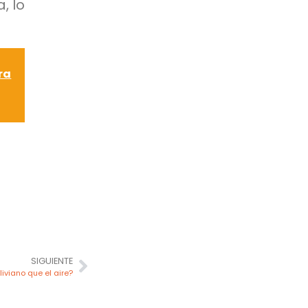
, lo
ra
SIGUIENTE
iviano que el aire?