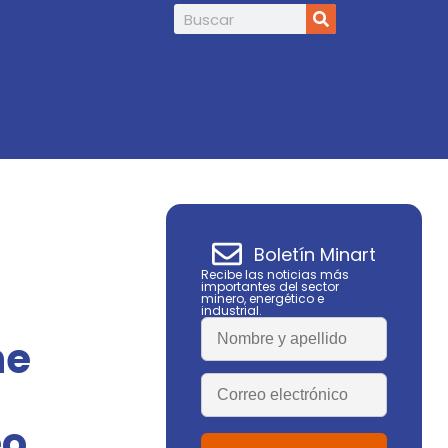
Infield Minerals amplía en 85% la superfi
Boletín Minart
Recibe las noticias más
importantes del sector
minero, energético e
industrial.
ne
eo