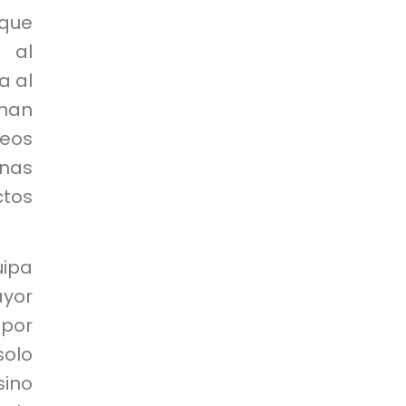
nque
 al
a al
rman
leos
onas
tos
uipa
ayor
 por
solo
ino