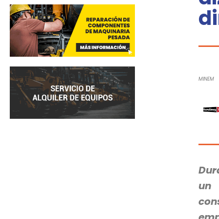
di
MINEM
Dur
un 
con
empl