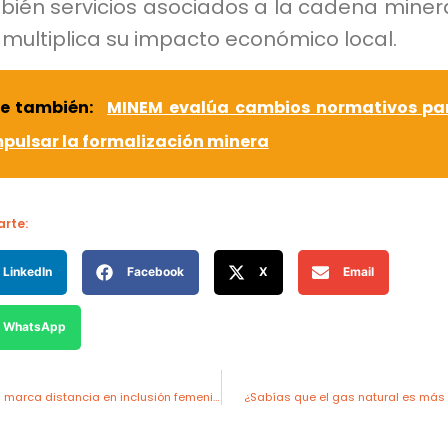
ién servicios asociados a la cadena minera
multiplica su impacto económico local.
ee también:
MINEM evalúa cambios normativos pa
pulsar la formalización minera
rte:
LinkedIn
Facebook
X
Email
WhatsApp
Minería australiana marca distancia en inclusión femenina tecnológica
¿Sabías que el gas natural es más l