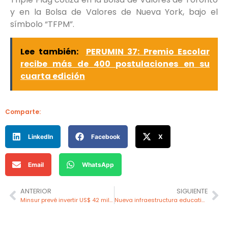
y en la Bolsa de Valores de Nueva York, bajo el
símbolo “TFPM”.
Lee también:
PERUMIN 37: Premio Escolar
recibe más de 400 postulaciones en su
cuarta edición
Comparte:
LinkedIn
Facebook
X
Email
WhatsApp
ANTERIOR
SIGUIENTE
Minsur prevé invertir US$ 42 millones en exploraciones greenfields para el 2026
Nueva infraestructura educativa en Machac impulsa desarrollo infantil