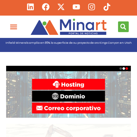
Infield Minerals amplía en 85% la superficie de su proyecto de oro Kings Canyon en Utah