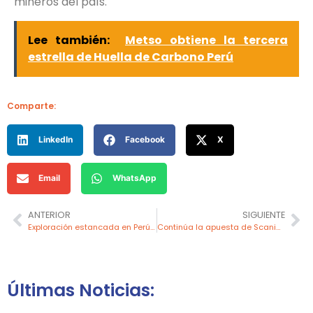
mineros del país.
Lee también:
Metso obtiene la tercera
estrella de Huella de Carbono Perú
Comparte:
LinkedIn
Facebook
X
Email
WhatsApp
ANTERIOR
SIGUIENTE
Exploración estancada en Perú frena el hallazgo de nuevos proyectos mineros de gran escala
Continúa la apuesta de Scania por la minería en el Perú, con la entrega de nueva flota a Mur Wy
Últimas Noticias: