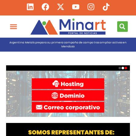
Argentina Metals prepara su primera campaña de campo tras ampliar activos en
Mendoza