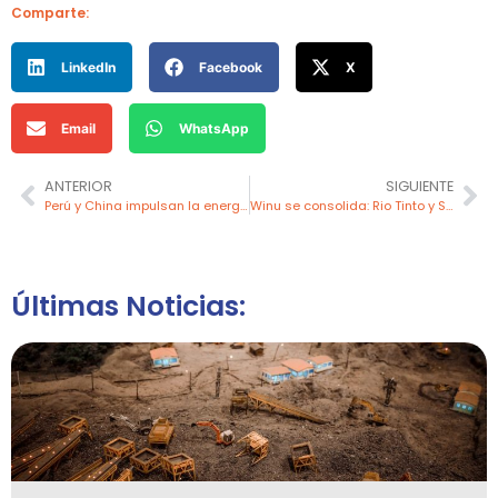
Comparte:
LinkedIn
Facebook
X
Email
WhatsApp
ANTERIOR
SIGUIENTE
Perú y China impulsan la energía limpia con San Gabán III como eje estratégico para el desarrollo regional
Winu se consolida: Rio Tinto y Sumitomo Metal Mining unen fuerzas en histórico acuerdo
Últimas Noticias: