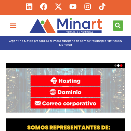
Argentina Metals prepara su primera campaña de campo tras ampliar activos en
Mendoza