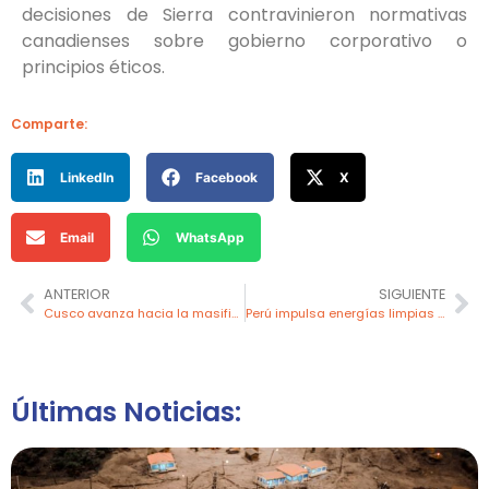
decisiones de Sierra contravinieron normativas
canadienses sobre gobierno corporativo o
principios éticos.
Comparte:
LinkedIn
Facebook
X
Email
WhatsApp
ANTERIOR
SIGUIENTE
Cusco avanza hacia la masificación del gas natural con respaldo del MINEM
Perú impulsa energías limpias con inversiones en San Gabán III y apuesta por el hidrógeno verde
Últimas Noticias: