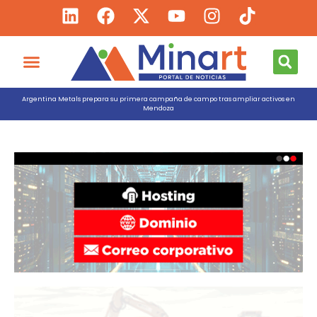
Argentina Metals prepara su primera campaña de campo tras ampliar activos en
Mendoza