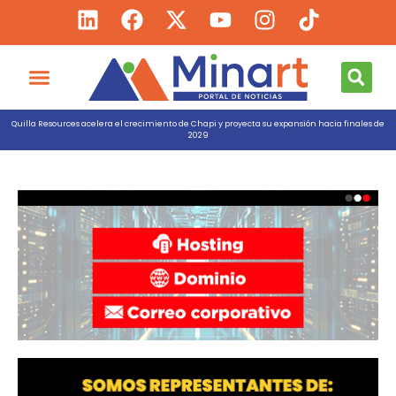
Quilla Resources acelera el crecimiento de Chapi y proyecta su expansión hacia finales de
2029