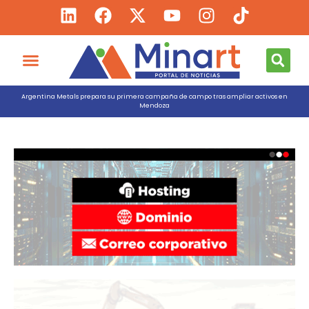
Argentina Metals prepara su primera campaña de campo tras ampliar activos en
Mendoza