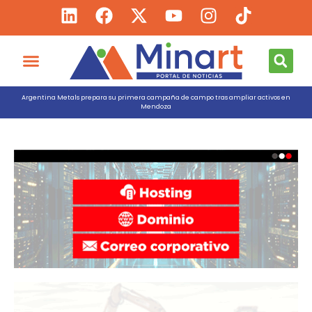
Argentina Metals prepara su primera campaña de campo tras ampliar activos en
Mendoza