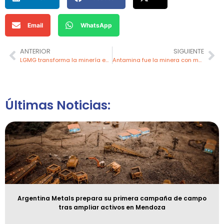
Email
WhatsApp
ANTERIOR
SIGUIENTE
LGMG transforma la minería en Perú con su flota de camiones híbridos RTH100
Antamina fue la minera con mayor inversión en Perú en 2024, seguida por Las Bambas y Cerro Verde
Últimas Noticias:
Argentina Metals prepara su primera campaña de campo
tras ampliar activos en Mendoza