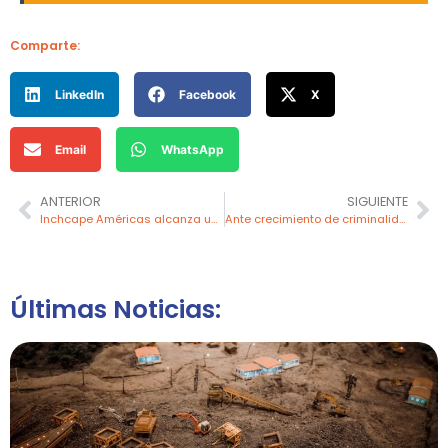
Comparte:
LinkedIn
Facebook
X
Email
WhatsApp
ANTERIOR
SIGUIENTE
Inchcape Américas alcanza un Market Share de 17% para el segmento de vehículos de nuevas energías
Ante crecimiento de criminalidad, el 95% de microempresas aumentaron por 10 su presupuesto en seguridad
Últimas Noticias: