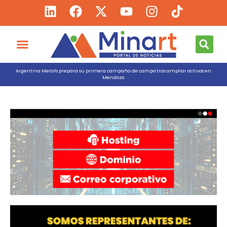
Argentina Metals prepara su primera campaña de campo tras ampliar activos en
Mendoza