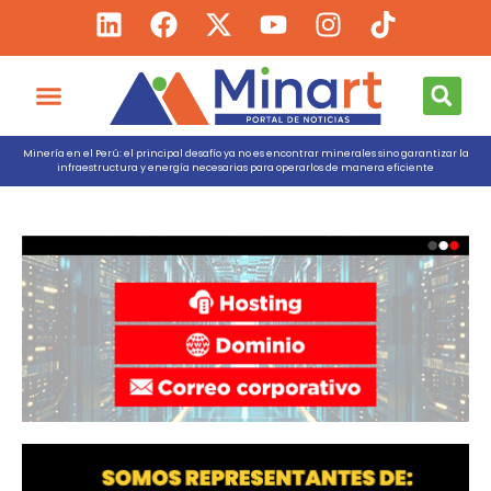
Minería en el Perú: el principal desafío ya no es encontrar minerales sino garantizar la
infraestructura y energía necesarias para operarlos de manera eficiente