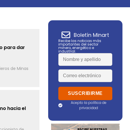
Boletín Minart
Recibe las noticias más
importantes del sector
o para dar
minero, energético e
industrial.
ieros de Minas
Acepto la política de
no hacia el
privacidad
accionista de