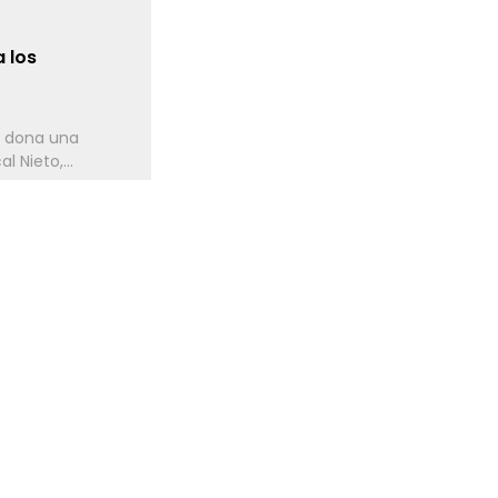
 los
o dona una
 Nieto,...
ntado de US$
to Berenguela
alty por el