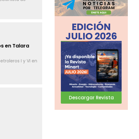
EDICIÓN
JULIO 2026
os en Talara
troleros I y VI en
Descargar Revista