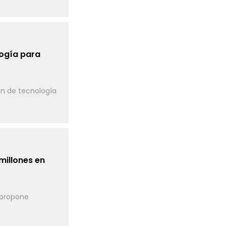
logía para
ón de tecnología
millones en
 propone