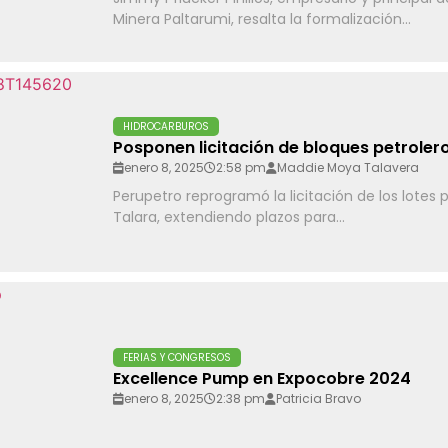
Minera Paltarumi, resalta la formalización...
HIDROCARBUROS
Posponen licitación de bloques petroler
enero 8, 2025
2:58 pm
Maddie Moya Talavera
Perupetro reprogramó la licitación de los lotes pe
Talara, extendiendo plazos para...
FERIAS Y CONGRESOS
Excellence Pump en Expocobre 2024
enero 8, 2025
2:38 pm
Patricia Bravo