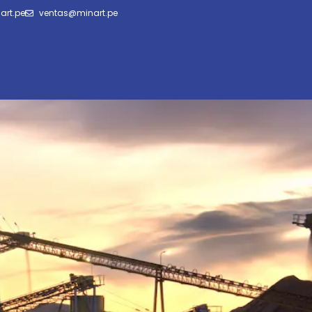
art.pe
ventas@minart.pe