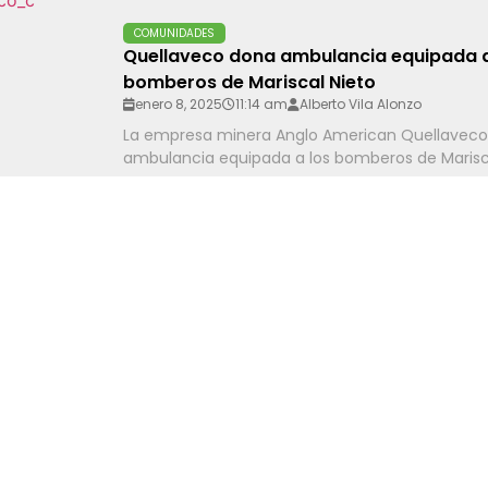
COMUNIDADES
Quellaveco dona ambulancia equipada a
bomberos de Mariscal Nieto
enero 8, 2025
11:14 am
Alberto Vila Alonzo
La empresa minera Anglo American Quellavec
ambulancia equipada a los bomberos de Mariscal
MINERÍA
Aftermath Silver efectúa un pago adela
2,9 millones a EMX Royalty por el proyec
enero 8, 2025
10:55 am
Josselyn Hidalgo Segil
Aftermath Silver pagó US$ 2,9 millones a EMX Roy
proyecto Berenguela en Perú, adelantando...