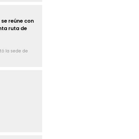
 se reúne con
nta ruta de
itó la sede de