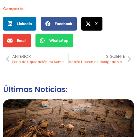
Comparte:
LinkedIn
Facebook
X
Email
WhatsApp
ANTERIOR
SIGUIENTE
Feria de Liquidación de Seminuevos – Dercomaq
Adolfo Heeren es designado como CEO y Gerente General de Antamina
Últimas Noticias: