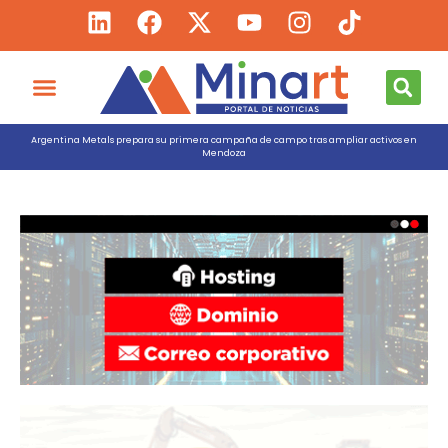
Argentina Metals prepara su primera campaña de campo tras ampliar activos en
Mendoza