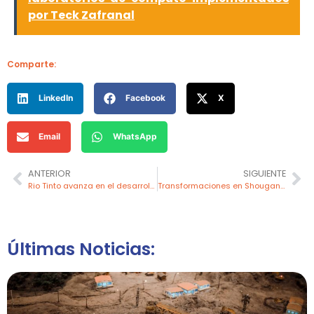
por Teck Zafranal
Comparte:
LinkedIn
Facebook
X
Email
WhatsApp
ANTERIOR
SIGUIENTE
Rio Tinto avanza en el desarrollo de un proceso para extraer galio en Quebec
Transformaciones en Shougang Hierro Perú
Últimas Noticias: