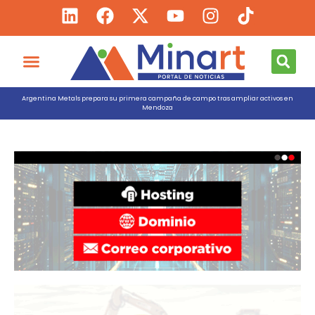
Argentina Metals prepara su primera campaña de campo tras ampliar activos en
Mendoza