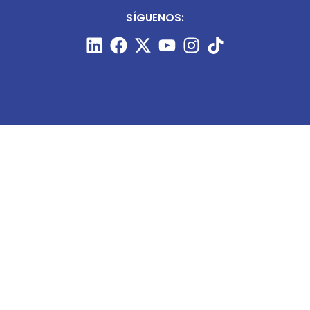
SÍGUENOS:
CONTÁCTANOS:
+51 987 910 205
prensa@minart.pe
ventas@minart.pe