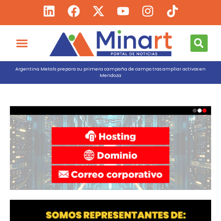
Argentina Metals prepara su primera campaña de campo tras ampliar activos en
Mendoza