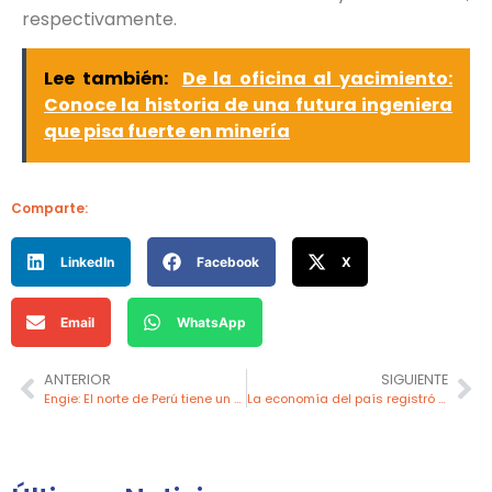
respectivamente.
Lee también:
De la oficina al yacimiento:
Conoce la historia de una futura ingeniera
que pisa fuerte en minería
Comparte:
LinkedIn
Facebook
X
Email
WhatsApp
ANTERIOR
SIGUIENTE
Engie: El norte de Perú tiene un potencial solar de 70 GW y eólico de 15 GW
La economía del país registró un crecimiento del 3.8% durante el tercer trimestre