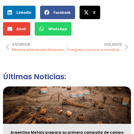
LinkedIn
Facebook
X
Email
WhatsApp
ANTERIOR
SIGUIENTE
Mineros artesanales bloquean la Panamericana Sur en demanda de la extensión del Reinfo
Congreso convoca a ministros y aprueba iniciativas clave para Petroperú, energía nuclear y canon petrolero
Últimas Noticias:
Argentina Metals prepara su primera campaña de campo