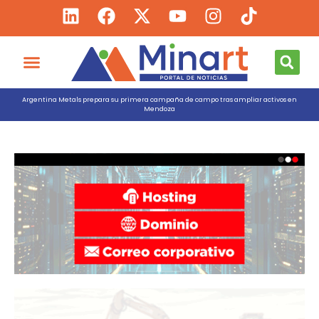
Argentina Metals prepara su primera campaña de campo tras ampliar activos en
Mendoza