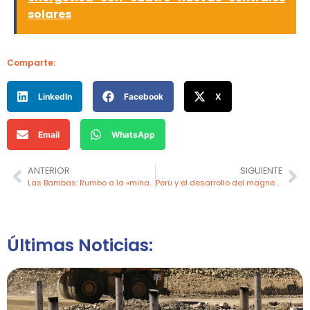
solares
Comparte:
LinkedIn
Facebook
X
Email
WhatsApp
ANTERIOR
SIGUIENTE
Las Bambas: Rumbo a la «mina inteligente» para 2030
Perú y el desarrollo del magnesio: Ingemmet presenta estudio histórico
Últimas Noticias: