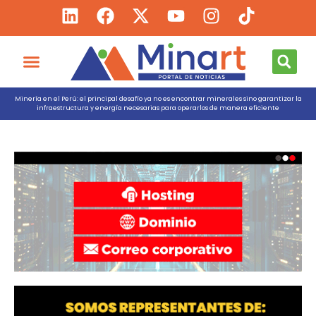
Minería en el Perú: el principal desafío ya no es encontrar minerales sino garantizar la
infraestructura y energía necesarias para operarlos de manera eficiente