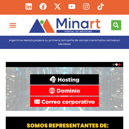
Argentina Metals prepara su primera campaña de campo tras ampliar activos en
Mendoza