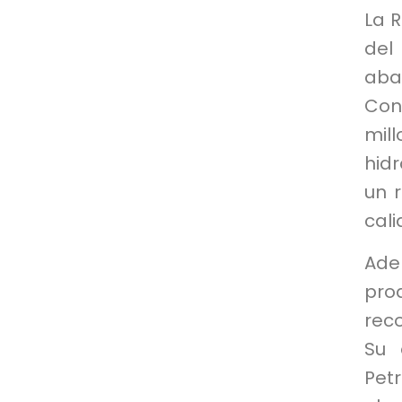
La 
del
aba
Con
mil
hidr
un 
cali
Adem
pro
rec
Su 
Pet