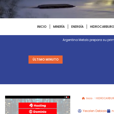
INICIO
MINERÍA
ENERGÍA
HIDROCARBURO
Argentina Metals prepara su p
ÚLTIMO MINUTO
Inicio
/
HIDROCARBUR
Yexalen Debiais
n