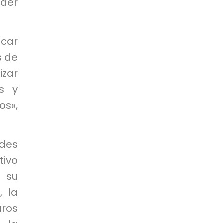
íder
icar
s de
izar
os y
os»,
ades
ivo
 su
, la
uros