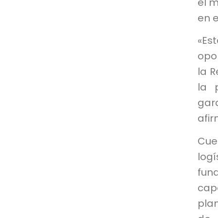
el 
en e
«Es
opo
la R
la 
gar
afir
Cuen
log
fun
cap
pla