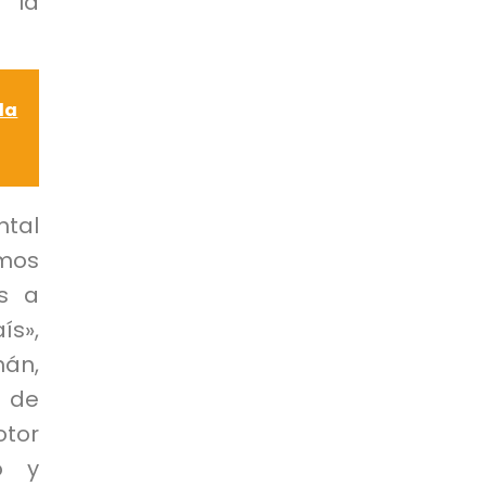
r la
la
ntal
emos
es a
ís»,
hán,
 de
tor
o y