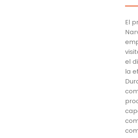
El p
Nar
emp
visi
el d
la e
Dur
com
pro
cap
com
comb