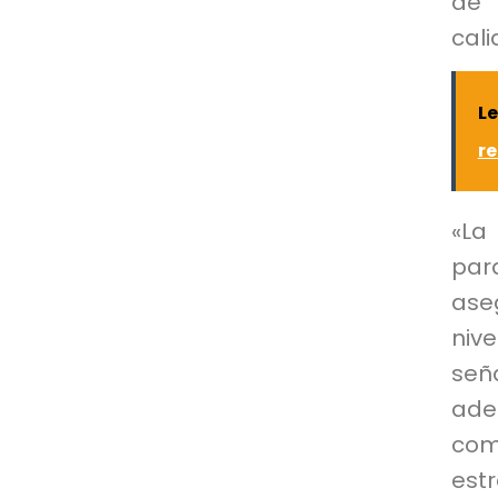
de 
cali
Le
re
«La
par
ase
nive
señ
ade
com
est