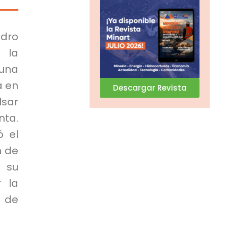
ndro
 la
 una
a en
Descargar Revista
lsar
nta.
ó el
n de
 su
r la
o de