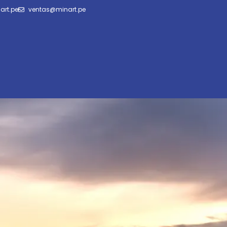
art.pe
ventas@minart.pe