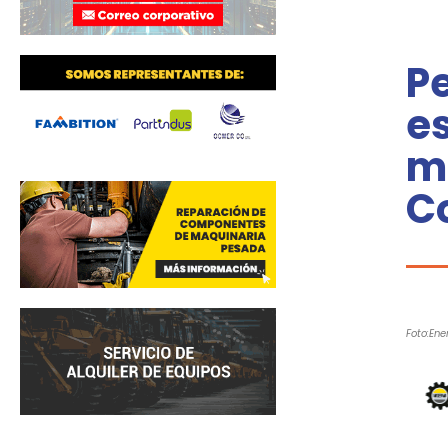
P
e
má
C
Foto:Ene