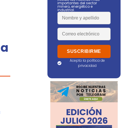
importantes del sector
minero, energético e
industrial.
ía
Acepto la política de
privacidad
EDICIÓN
JULIO 2026