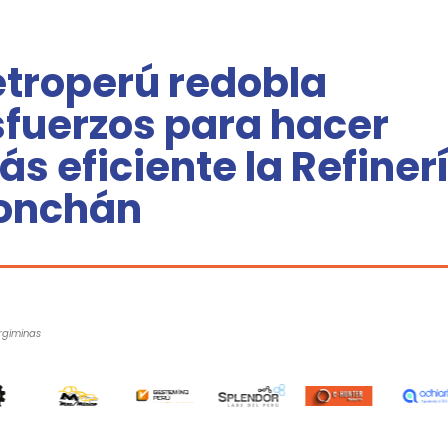
etroperú redobla
sfuerzos para hacer
s eficiente la Refiner
onchán
rgiminas