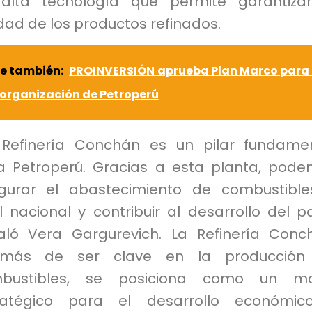
alta tecnología que permite garantiza
dad de los productos refinados.
e también:
PROINVERSIÓN aprueba Plan Marco para 
organización de Petroperú
 Refinería Conchán es un pilar fundame
a Petroperú. Gracias a esta planta, pod
gurar el abastecimiento de combustibl
l nacional y contribuir al desarrollo del pa
aló Vera Gargurevich. La Refinería Conc
más de ser clave en la producción
bustibles, se posiciona como un mo
ratégico para el desarrollo económic