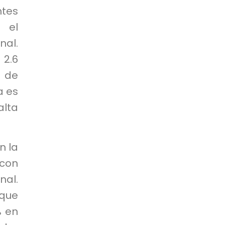
ntes
 el
nal.
2.6
 de
a es
alta
n la
con
nal.
que
% en