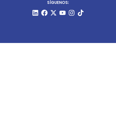
SÍGUENOS:
CONTÁCTANOS:
+51 987 910 205
prensa@minart.pe
ventas@minart.pe