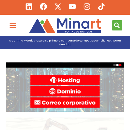
Argentina Metals prepara su primera campaña de campo tras ampliar activos en
Mendoza