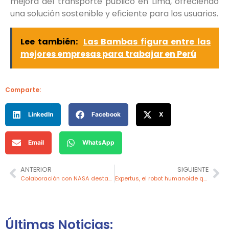
mejora del transporte público en Lima, ofreciendo
una solución sostenible y eficiente para los usuarios.
Lee también:
Las Bambas figura entre las
mejores empresas para trabajar en Perú
Comparte:
LinkedIn
Facebook
X
Email
WhatsApp
ANTERIOR
SIGUIENTE
Colaboración con NASA destaca relevancia de la ingeniería aeroespacial
Expertus, el robot humanoide que explora el mundo de los malls y las pesqueras
Últimas Noticias: