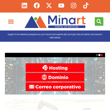
Argentina Metals prepara su primera campaña de campo tras ampliar activos en
Mendoza