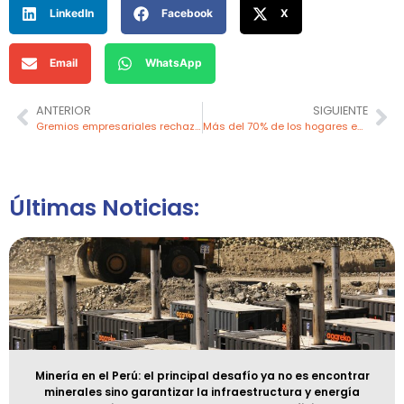
LinkedIn
Facebook
X
Email
WhatsApp
ANTERIOR
SIGUIENTE
Gremios empresariales rechazan nombramiento en Petroperú
Más del 70% de los hogares en zonas rurales de la sierra y selva del Perú viven en pobreza energética
Últimas Noticias:
Minería en el Perú: el principal desafío ya no es encontrar
minerales sino garantizar la infraestructura y energía