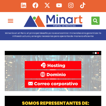
Minería en el Perú: el principal desafío ya no es encontrar minerales sino garantizar la
infraestructura y energía necesarias para operarlos de manera eficiente