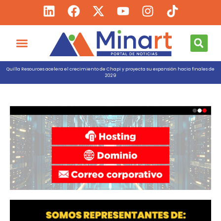
Quilla Resources acelera el crecimiento de Chapi y proyecta su expansión hacia finales de
2029