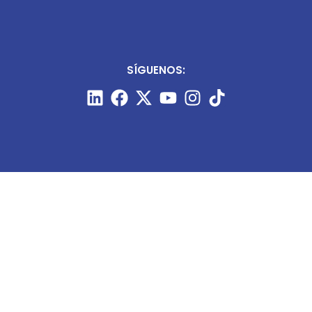
SÍGUENOS:
CONTÁCTANOS:
+51 987 910 205
prensa@minart.pe