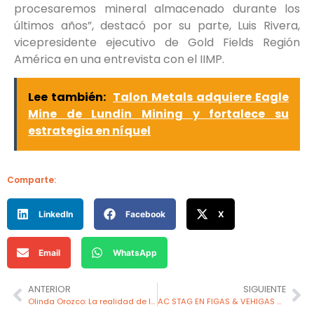
procesaremos mineral almacenado durante los
últimos años”, destacó por su parte, Luis Rivera,
vicepresidente ejecutivo de Gold Fields Región
América en una entrevista con el IIMP.
Lee también:
Talon Metals adquiere Eagle
Mine de Lundin Mining y fortalece su
estrategia en níquel
Comparte:
LinkedIn
Facebook
X
Email
WhatsApp
ANTERIOR
SIGUIENTE
Olinda Orozco: La realidad de la minería no formal ha rebasado la ley
AC STAG EN FIGAS & VEHIGAS 2024