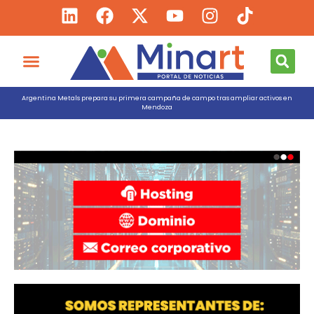
Argentina Metals prepara su primera campaña de campo tras ampliar activos en
Mendoza