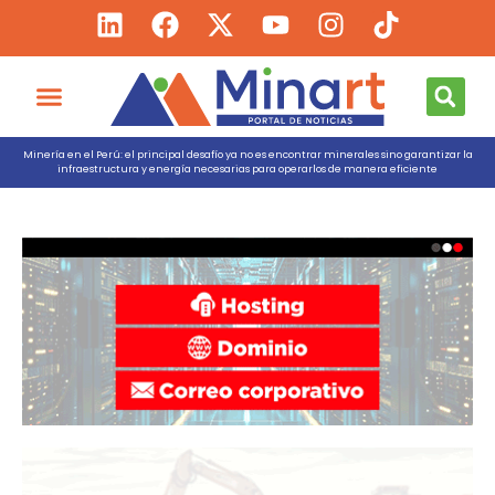
Minería en el Perú: el principal desafío ya no es encontrar minerales sino garantizar la
infraestructura y energía necesarias para operarlos de manera eficiente