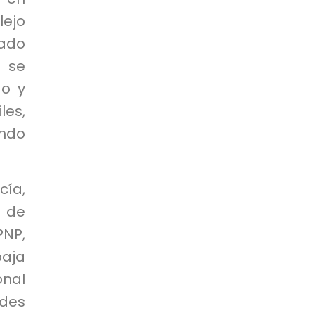
lejo
sado
 se
go y
les,
ando
cía,
 de
PNP,
baja
onal
ades