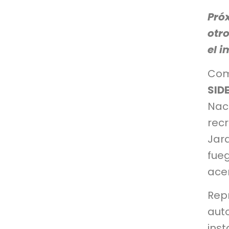
Pró
otro
el 
Com
SID
Naci
rec
Jar
fue
ace
Rep
aut
ins