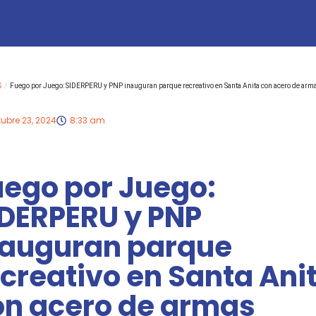
S
/
Fuego por Juego: SIDERPERU y PNP inauguran parque recreativo en Santa Anita con acero de arm
ubre 23, 2024
8:33 am
uego por Juego:
IDERPERU y PNP
nauguran parque
creativo en Santa Ani
on acero de armas