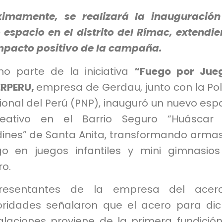
ximamente, se realizará la inauguració
 espacio en el distrito del Rímac, extendi
impacto positivo de la campaña.
o parte de la iniciativa
“Fuego por Jue
ERPERU,
empresa de Gerdau, junto con la Pol
onal del Perú (PNP), inauguró un nuevo esp
reativo en el Barrio Seguro “Huáscar 
dines” de Santa Anita, transformando arma
go en juegos infantiles y mini gimnasio
ro.
resentantes de la empresa del acer
oridades señalaron que el acero para di
talaciones proviene de la primera fundició