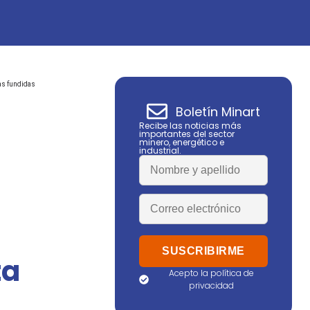
as fundidas
Boletín Minart
Recibe las noticias más
importantes del sector
minero, energético e
industrial.
ta
Acepto la política de
privacidad