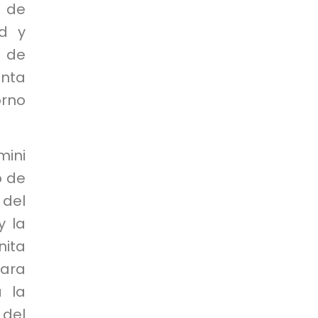
o de
ad y
o de
anta
rno
mini
o de
 del
y la
nita
ara
á la
 del