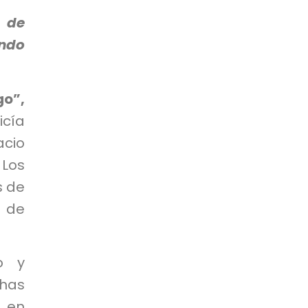
n de
endo
go”,
icía
acio
Los
s de
s de
o y
chas
n en