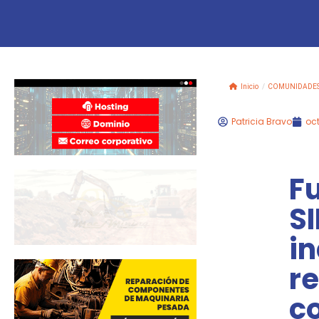
Inicio
/
COMUNIDADE
Patricia Bravo
oct
F
S
i
re
c