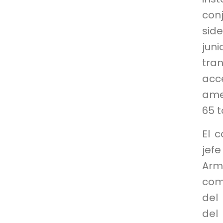
con
sid
ju
tra
acc
ame
65 t
El 
jef
Arm
com
del
del