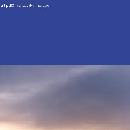
art.pe
ventas@minart.pe