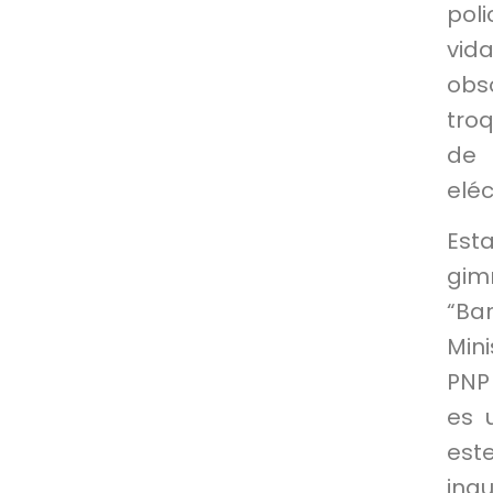
poli
vid
obs
troq
de 
eléc
Est
gim
“Ba
Mini
PNP 
es 
est
ina