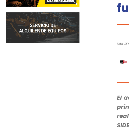
f
Foto: SI
El 
pri
rea
SID