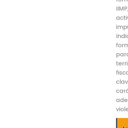
IIM
act
imp
Indi
for
par
terr
fisc
cla
car
ade
viol