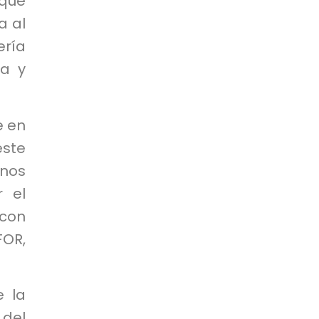
 que
a al
ería
ía y
e en
este
rnos
r el
 con
FOR,
e la
 del