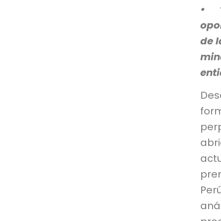
• “
opo
de 
min
ent
Des
for
per
abr
act
pre
Perú
aná