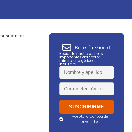
ormalización minera”
Boletín Minart
Recibe las noticias más
importantes del sector
minero, energético e
industrial.
Acepto la política de
privacidad