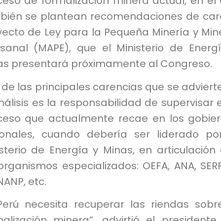
ceso de formalización minera actual, en el
bién se plantean recomendaciones de car
yecto de Ley para la Pequeña Minería y Min
esanal (MAPE), que el Ministerio de Energ
as presentará próximamente al Congreso.
de las principales carencias que se adviert
nálisis es la responsabilidad de supervisar 
ceso que actualmente recae en los gobie
ionales, cuando debería ser liderado po
sterio de Energía y Minas, en articulación
 organismos especializados: OEFA, ANA, SER
ANP, etc.
 Perú necesita recuperar las riendas sobr
malización minera”, advirtió el presidente