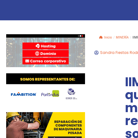
Inicio
/
MINERÍA
/
IIMP
Sandra Fiestas Rod
II
qu
má
re
so