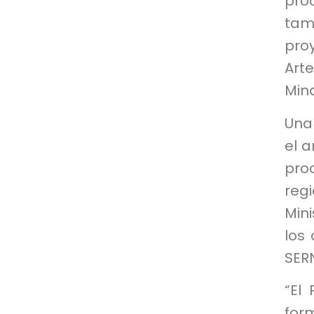
pro
tam
pro
Art
Min
Una 
el a
pro
reg
Mini
los
SERN
“El
for