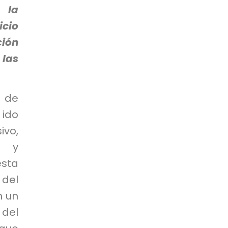
 la
icio
ción
 las
o de
 ido
vo,
d y
esta
 del
n un
 del