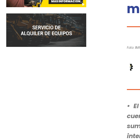
m
Foto: IIM
• E
cue
sum
int