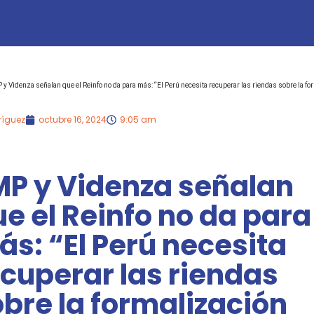
 y Videnza señalan que el Reinfo no da para más: “El Perú necesita recuperar las riendas sobre la f
ríguez
octubre 16, 2024
9:05 am
MP y Videnza señalan
e el Reinfo no da para
s: “El Perú necesita
cuperar las riendas
bre la formalización