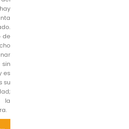
 hay
anta
ado.
o de
echo
nar
 sin
y es
s su
ad;
e la
ra.