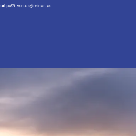
art.pe
ventas@minart.pe