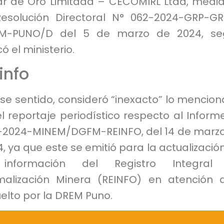
ar de Oro Limitada – CECOMIRL Ltda, medi
Resolución Directoral N° 062-2024-GRP-G
M-PUNO/D del 5 de marzo de 2024, se
có el ministerio.
info
se sentido, consideró “inexacto” lo mencio
l reportaje periodístico respecto al Inform
-2024-MINEM/DGFM-REINFO, del 14 de marz
, ya que este se emitió para la actualizació
información del Registro Integral
malización Minera (REINFO) en atención 
elto por la DREM Puno.