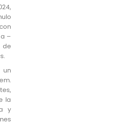
024,
mulo
con
da –
 de
s.
, un
nem.
tes,
e la
a y
enes