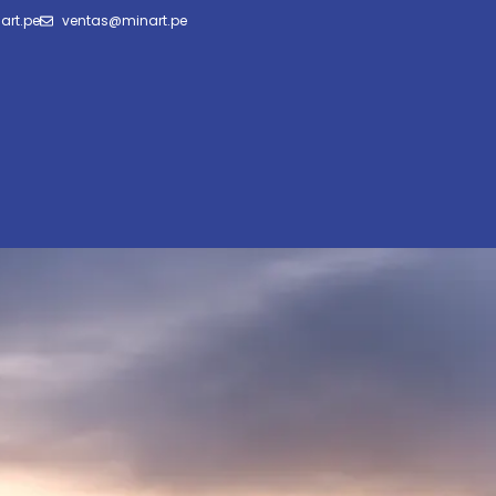
art.pe
ventas@minart.pe