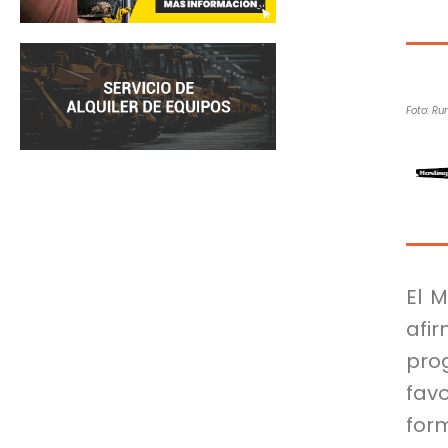
Foto: R
El 
afi
pr
fav
form