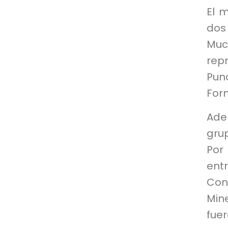
El m
dos
Muc
rep
Pun
For
Ade
gru
Por 
ent
Con
Min
fuer