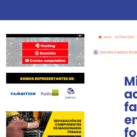
Inicio
/
ACTUALIDAD
/
Sandra Fiestas Rod
M
a
f
e
f