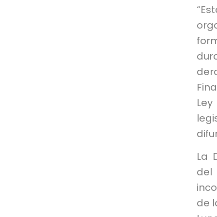
“Es
org
for
dura
der
Fin
Ley
leg
difu
La 
del
inco
de 