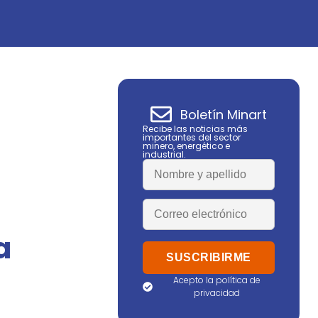
Boletín Minart
Recibe las noticias más
importantes del sector
minero, energético e
industrial.
a
Acepto la política de
privacidad