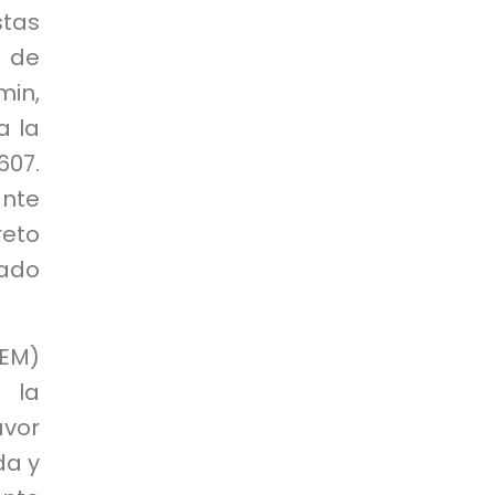
stas
 de
in,
a la
607.
ante
eto
cado
REM)
 la
avor
da y