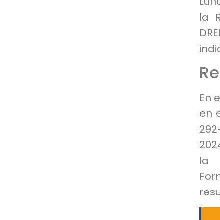
Lun
la 
DRE
indi
Re
En e
en e
292
2024
la 
For
resu