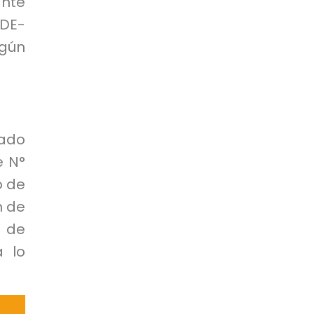
ante
RDE-
gún
nado
e N°
o de
n de
 de
a lo