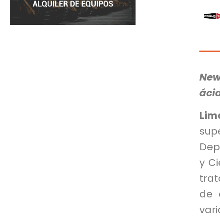
New
ácid
Li
sup
Dep
y C
tra
de 
var