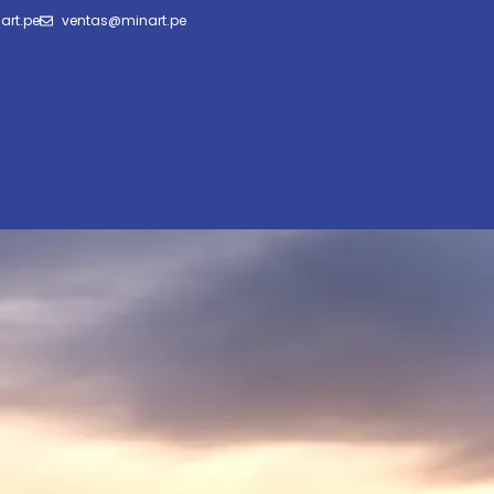
art.pe
ventas@minart.pe