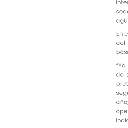
int
sod
agu
En e
del
bás
“Ya
de p
pre
seg
año
oper
indi