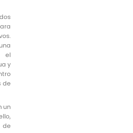
idos
para
os.
 una
 el
ua y
ntro
s de
n un
llo,
s de