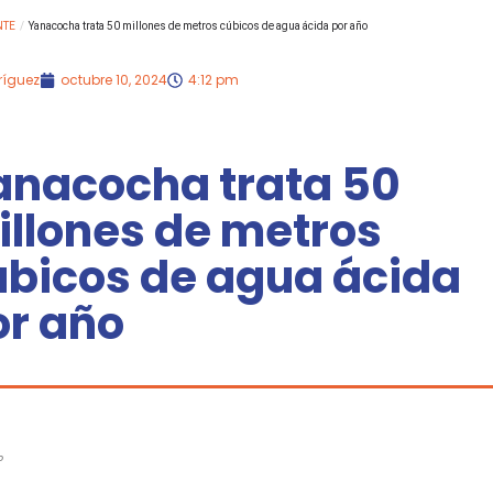
NTE
/
Yanacocha trata 50 millones de metros cúbicos de agua ácida por año
ríguez
octubre 10, 2024
4:12 pm
anacocha trata 50
illones de metros
úbicos de agua ácida
or año
P