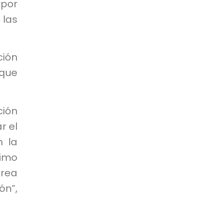
 por
 las
ción
que
ción
r el
n la
ximo
área
ón”,