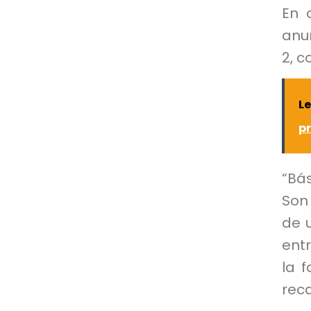
En 
anu
2, c
L
p
“Bá
Son
de 
ent
la 
reca