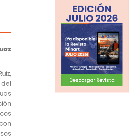
EDICIÓN
JULIO 2026
uas
uiz,
Descargar Revista
 del
guas
ción
icos
 con
sos