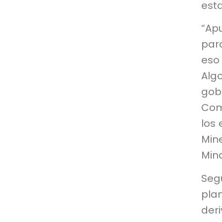
esta
“Apu
para
eso
Alg
gob
Comi
los 
Mine
Mina
Segú
pla
der