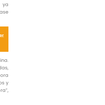
o ya
fase
or
ina.
das,
hora
os y
ra”,