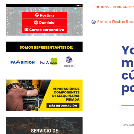
Inicio
/
MEDIO AMBIE
Sandra Fiestas Rod
Y
m
c
p
Foto: IIM