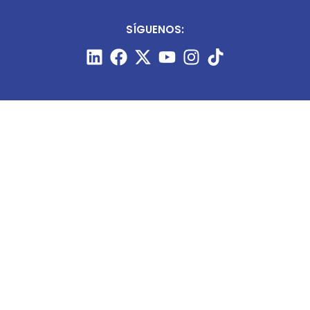
SÍGUENOS:
CONTÁCTANOS:
+51 987 910 205
prensa@minart.pe
ventas@minart.pe