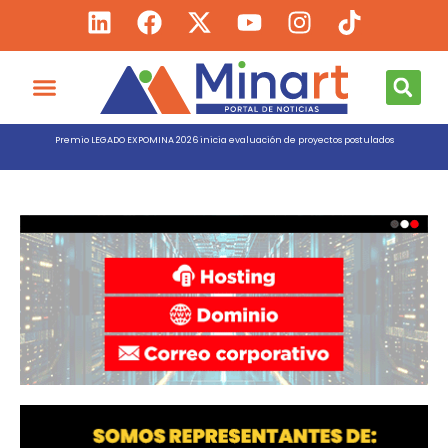
Premio LEGADO EXPOMINA 2026 inicia evaluación de proyectos postulados