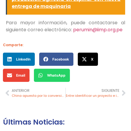
entrega de maquinaria
Para mayor información, puede contactarse al
siguiente correo electrónico:
perumin@iimp.org.pe
Comparte:
LinkedIn
Facebook
X
Email
WhatsApp
ANTERIOR
SIGUIENTE
China apuesta por la conversión de carbón a petróleo con inversión récord
Entre identificar un proyecto e iniciar la perforación debería demorar dos años
Últimas Noticias: